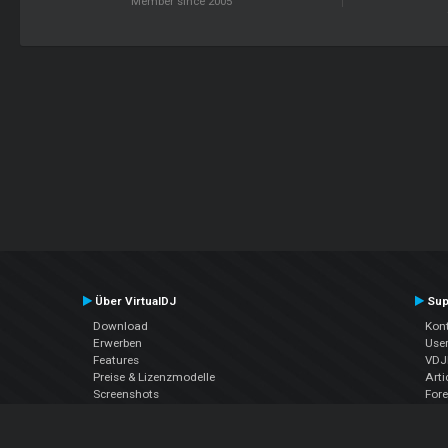
Member since 2005
Über VirtualDJ
Sup
Download
Kont
Erwerben
Use
Features
VDJP
Preise & Lizenzmodelle
Arti
Screenshots
For