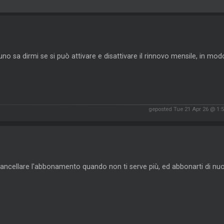
no sa dirmi se si può attivare e disattivare il rinnovo mensile, in mod
geposted Tue 21 Apr 26 @ 1:
ancellare l'abbonamento quando non ti serve più, ed abbonarti di nuo