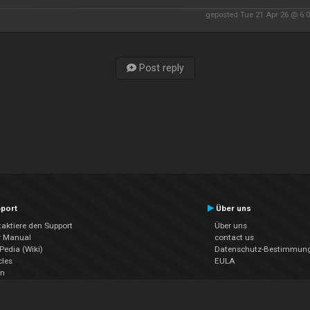
geposted Tue 21 Apr 26 @ 6:
Post reply
port
Über uns
aktiere den Support
Über uns
r Manual
contact us
edia (Wiki)
Datenschutz-Bestimmun
cles
EULA
en