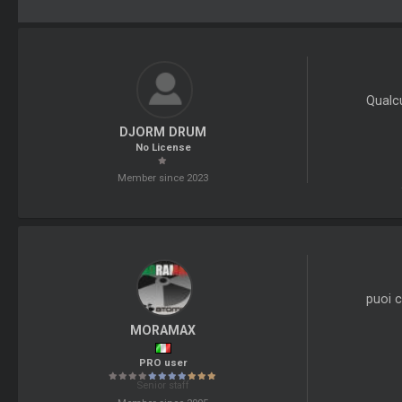
Qualcu
DJORM DRUM
No License
Member since 2023
puoi c
MORAMAX
PRO user
Senior staff