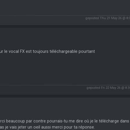
geposted Thu 21 May 26 @ 8:
r le vocal FX est toujours téléchargeable pourtant
geposted Fri 22 May 26 @ 8:
ci beaucoup par contre pourrais-tu me dire où je le télécharge dans l
as je vais jeter un oeil aussi merci pour ta réponse.