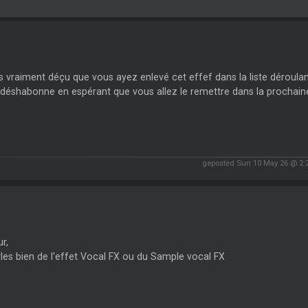
s vraiment déçu que vous ayez enlevé cet effef dans la liste déroul
déshabonne en espérant que vous allez le remettre dans la prochaine
geposted Sun 10 May 26 @ 2:
r,
les bien de l'effet Vocal FX ou du Sample vocal FX