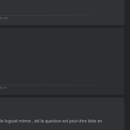
06 am
34 am
e logiciel même , dsl la question est peut-être bête en