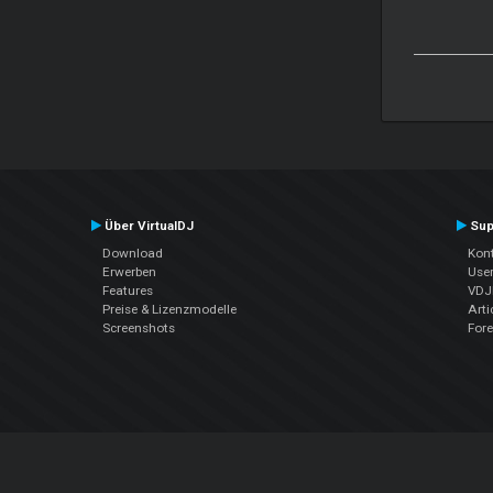
Über VirtualDJ
Sup
Download
Kont
Erwerben
Use
Features
VDJP
Preise & Lizenzmodelle
Arti
Screenshots
For