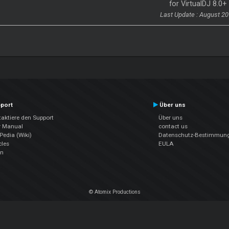
for VirtualDJ 8.0+
Last Update : August 2
port
Über uns
aktiere den Support
Über uns
r Manual
contact us
edia (Wiki)
Datenschutz-Bestimmun
cles
EULA
en
© Atomix Productions