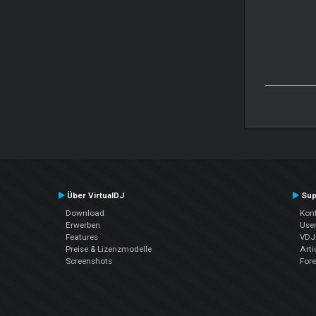
Über VirtualDJ
Sup
Download
Kont
Erwerben
Use
Features
VDJP
Preise & Lizenzmodelle
Arti
Screenshots
For