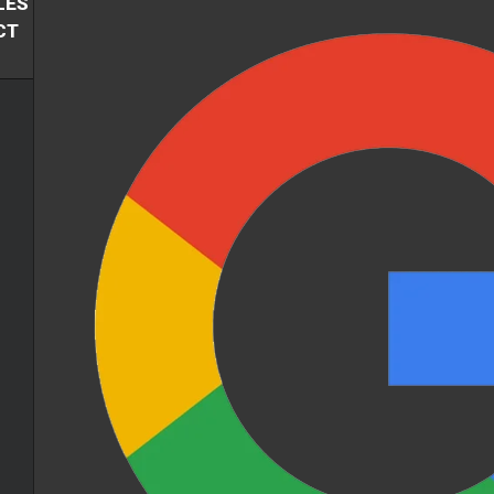
LES
CT