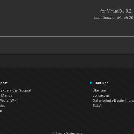
for VirtualDJ 8.2
Last Update : March 20
port
Über uns
aktiere den Support
Über uns
r Manual
contact us
edia (Wiki)
Datenschutz-Bestimmun
cles
EULA
en
© Atomix Productions