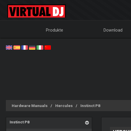
Produkte
Download
Hardware Manuals
Hercules
Instinct P8
Instinct P8