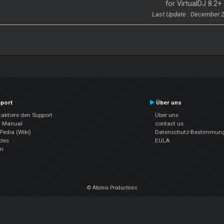
for VirtualDJ 8.2+
Last Update : December 
port
Über uns
aktiere den Support
Über uns
r Manual
contact us
edia (Wiki)
Datenschutz-Bestimmun
cles
EULA
en
© Atomix Productions