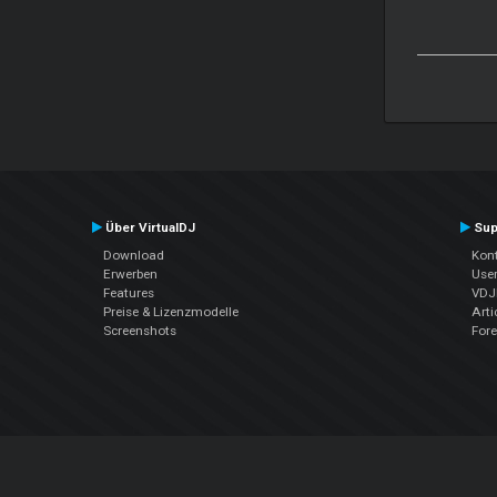
Über VirtualDJ
Sup
Download
Kont
Erwerben
Use
Features
VDJP
Preise & Lizenzmodelle
Arti
Screenshots
For