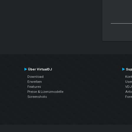
Über VirtualDJ
Sup
Download
Kont
Erwerben
Use
Features
VDJP
Preise & Lizenzmodelle
Arti
Screenshots
For