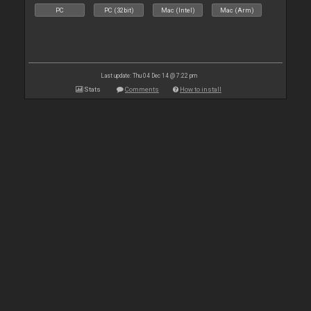
PC
PC (32bit)
Mac (Intel)
Mac (Arm)
Last update: Thu 04 Dec 14 @ 7:22 pm
Stats
Comments
How to install