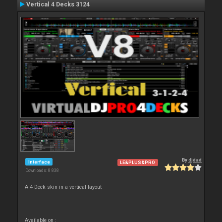
Vertical 4 Decks 3124
By
djdad
Interface
LE&PLUS&PRO
Downloads: 8 838
A 4 Deck skin in a vertical layout
Available on :