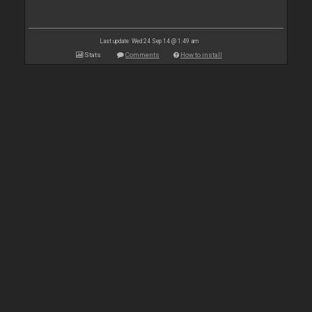
Last update: Wed 24 Sep 14 @ 1:49 am
Stats
Comments
How to install