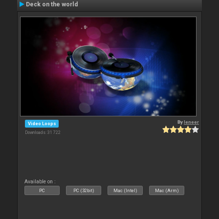
Deck on the world
By
leneer
Video Loops
Downloads: 31 722
Available on :
PC
PC (32bit)
Mac (Intel)
Mac (Arm)