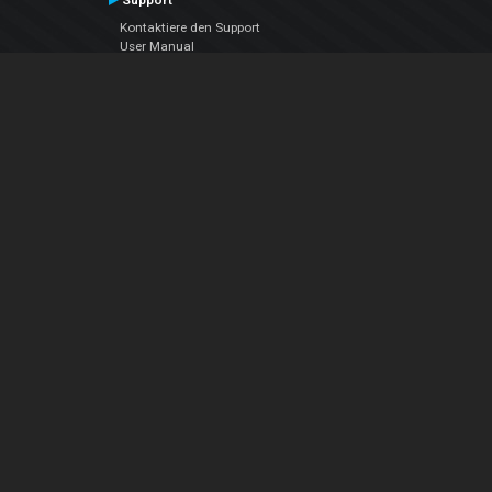
Support
Kontaktiere den Support
User Manual
VDJPedia (Wiki)
Articles
Foren
Über uns
Über uns
contact us
Datenschutz-Bestimmungen
EULA
Folge uns
Facebook
YouTube